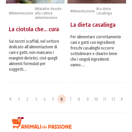
#Malattie dovute
#La dieta
#Alimentazione
#Alimentazione
alla cattiva
casalinga
alimentazione
La dieta casalinga
La ciotola che... cura
Per alimentare correttamente
Sui nostri scaffali, nel settore
cani e gatti con ingredienti
dedicato all’alimentazione di
freschi casalinghi occorre
cani e gatti, non mancano i
sottolineare e chiarire bene
mangimi dietetici, cioè quegli
che i singoli ingredienti
alimenti formulati per
vanno.....
soggetti....
1
2
3
4
5
6
7
8
9
10
11
12