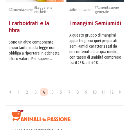
#Leggere le
#Alimentazione
#Alimentazione
#Alimentazione
etichette
generale
I carboidrati e la
I mangimi Semiumidi
fibra
A questo gruppo di mangimi
appartengono quei preparati
Sono un altro componente
semi-umidi caratterizzati da
importante, ma la legge non
un contenuto di acqua medio,
obbliga a riportare in etichetta
con tasso di umidità compreso
il loro valore. Per sapere...
tra il 23% e il 40%....
1
2
3
4
5
6
7
8
9
10
11
12