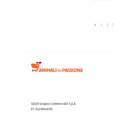
1
2
SELEX Gruppo Commerciale S.p.A.
P.I. 04218940155