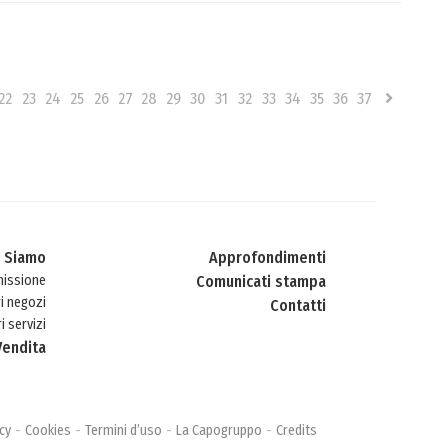
22
23
24
25
26
27
28
29
30
31
32
33
34
35
36
37
i Siamo
Approfondimenti
missione
Comunicati stampa
ri negozi
Contatti
i servizi
Vendita
icy
Cookies
Termini d’uso
La Capogruppo
Credits