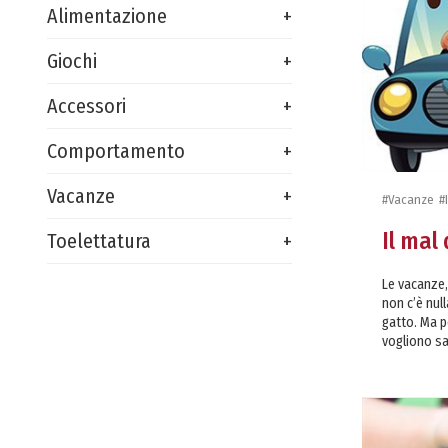
Alimentazione
Giochi
Accessori
Comportamento
Vacanze
#Vacanze
#
Il mal
Toelettatura
Le vacanze,
non c’è null
gatto. Ma p
vogliono sa