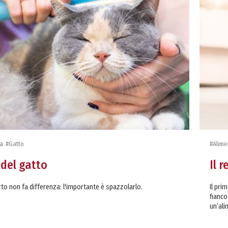
ra
#Gatto
#Alime
 del gatto
Il 
to non fa differenza: l'importante è spazzolarlo.
Il pri
fianco
un’ali