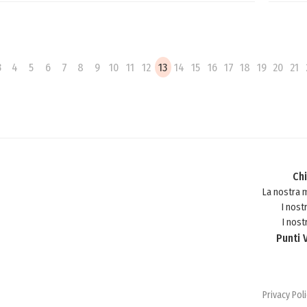
3
4
5
6
7
8
9
10
11
12
13
14
15
16
17
18
19
20
21
Ch
La nostra 
I nost
I nostr
Punti 
Privacy Pol